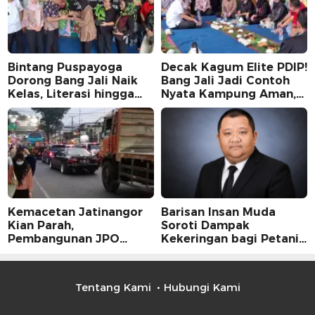
Bintang Puspayoga
Decak Kagum Elite PDIP!
Dorong Bang Jali Naik
Bang Jali Jadi Contoh
Kelas, Literasi hingga
Nyata Kampung Aman,
UMKM Digital Jadi
Bersih, dan Mandiri
Fokus
Kemacetan Jatinangor
Barisan Insan Muda
Kian Parah,
Soroti Dampak
Pembangunan JPO
Kekeringan bagi Petani,
Dinilai Jadi Solusi
Kolaborasi Pemerintah
Mendesak
dan Masyarakat Penting
Tentang Kami
Hubungi Kami