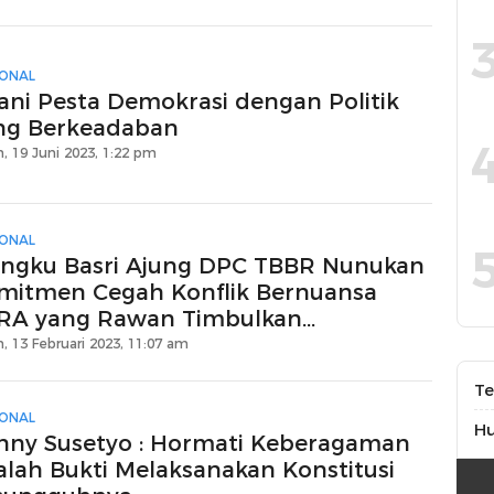
IONAL
lani Pesta Demokrasi dengan Politik
ng Berkeadaban
, 19 Juni 2023, 1:22 pm
IONAL
ngku Basri Ajung DPC TBBR Nunukan
mitmen Cegah Konflik Bernuansa
RA yang Rawan Timbulkan
rpecahan
, 13 Februari 2023, 11:07 am
Te
IONAL
H
nny Susetyo : Hormati Keberagaman
alah Bukti Melaksanakan Konstitusi