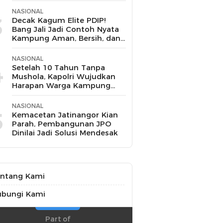
NASIONAL
3
Decak Kagum Elite PDIP!
Bang Jali Jadi Contoh Nyata
Kampung Aman, Bersih, dan
Mandiri
NASIONAL
4
Setelah 10 Tahun Tanpa
Mushola, Kapolri Wujudkan
Harapan Warga Kampung
Pasir Sukamakmur
NASIONAL
5
Kemacetan Jatinangor Kian
Parah, Pembangunan JPO
Dinilai Jadi Solusi Mendesak
ntang Kami
ubungi Kami
Part of