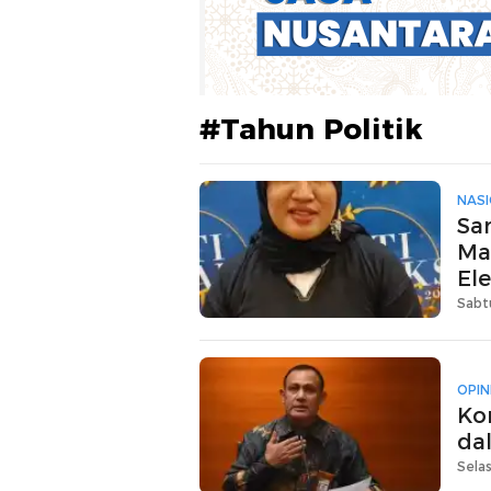
#Tahun Politik
NAS
Sa
Ma
El
Sabt
OPIN
Ko
da
Sela