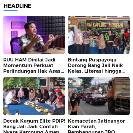
HEADLINE
RUU HAM Dinilai Jadi
Bintang Puspayoga
Momentum Perkuat
Dorong Bang Jali Naik
Perlindungan Hak Asasi
Kelas, Literasi hingga
Manusia, Partisipasi
UMKM Digital Jadi
Publik Perlu
Fokus
Dimaksimalkan
Decak Kagum Elite PDIP!
Kemacetan Jatinangor
Bang Jali Jadi Contoh
Kian Parah,
Nyata Kampung Aman,
Pembangunan JPO