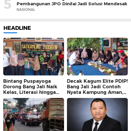
5
Pembangunan JPO Dinilai Jadi Solusi Mendesak
NASIONAL
HEADLINE
Bintang Puspayoga
Decak Kagum Elite PDIP!
Dorong Bang Jali Naik
Bang Jali Jadi Contoh
Kelas, Literasi hingga
Nyata Kampung Aman,
UMKM Digital Jadi
Bersih, dan Mandiri
Fokus