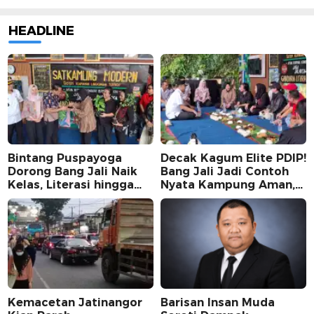
HEADLINE
Bintang Puspayoga
Decak Kagum Elite PDIP!
Dorong Bang Jali Naik
Bang Jali Jadi Contoh
Kelas, Literasi hingga
Nyata Kampung Aman,
UMKM Digital Jadi
Bersih, dan Mandiri
Fokus
Kemacetan Jatinangor
Barisan Insan Muda