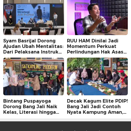
Syam Basrijal Dorong
RUU HAM Dinilai Jadi
Ajudan Ubah Mentalitas:
Momentum Perkuat
Dari Pelaksana Instruksi
Perlindungan Hak Asasi
Jadi Pencipta Nilai
Manusia, Partisipasi
Publik Perlu
Dimaksimalkan
Bintang Puspayoga
Decak Kagum Elite PDIP!
Dorong Bang Jali Naik
Bang Jali Jadi Contoh
Kelas, Literasi hingga
Nyata Kampung Aman,
UMKM Digital Jadi
Bersih, dan Mandiri
Fokus