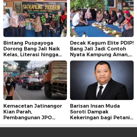
Bintang Puspayoga
Decak Kagum Elite PDIP!
Dorong Bang Jali Naik
Bang Jali Jadi Contoh
Kelas, Literasi hingga
Nyata Kampung Aman,
UMKM Digital Jadi
Bersih, dan Mandiri
Fokus
Kemacetan Jatinangor
Barisan Insan Muda
Kian Parah,
Soroti Dampak
Pembangunan JPO
Kekeringan bagi Petani,
Dinilai Jadi Solusi
Kolaborasi Pemerintah
Mendesak
dan Masyarakat Penting