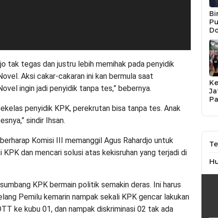
Bi
Pu
Do
Na
Li
UM
Ja
jo tak tegas dan justru lebih memihak pada penyidik
ovel. Aksi cakar-cakaran ini kan bermula saat
K
vel ingin jadi penyidik tanpa tes,” bebernya.
Ja
Pa
P
ekelas penyidik KPK, perekrutan bisa tanpa tes. Anak
JP
esnya,” sindir Ihsan.
So
a berharap Komisi III memanggil Agus Rahardjo untuk
Te
 KPK dan mencari solusi atas kekisruhan yang terjadi di
H
 sumbang KPK bermain politik semakin deras. Ini harus
Jelang Pemilu kemarin nampak sekali KPK gencar lakukan
OTT ke kubu 01, dan nampak diskriminasi 02 tak ada