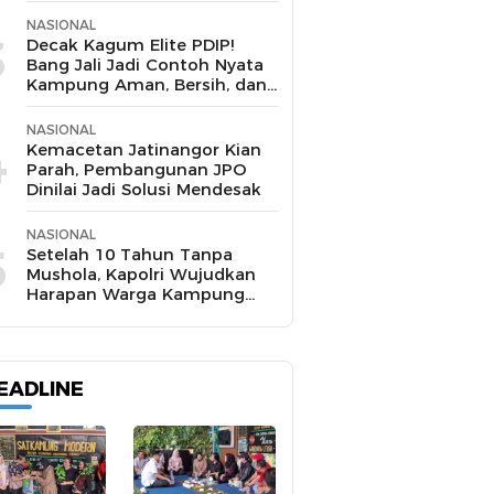
NASIONAL
3
Decak Kagum Elite PDIP!
Bang Jali Jadi Contoh Nyata
Kampung Aman, Bersih, dan
Mandiri
NASIONAL
4
Kemacetan Jatinangor Kian
Parah, Pembangunan JPO
Dinilai Jadi Solusi Mendesak
NASIONAL
5
Setelah 10 Tahun Tanpa
Mushola, Kapolri Wujudkan
Harapan Warga Kampung
Pasir Sukamakmur
EADLINE