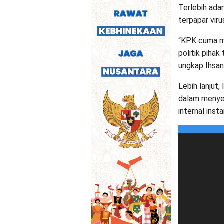
Terlebih ada
terpapar virus
“KPK cuma me
politik pihak
ungkap Ihsan, 
Lebih lanjut
dalam menyel
internal inst