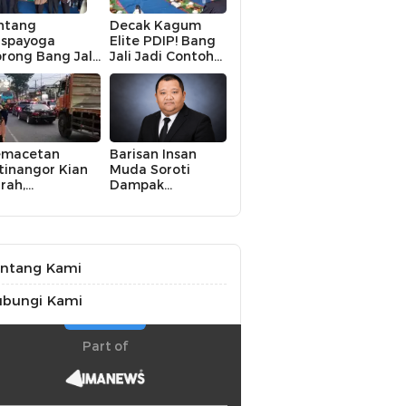
ntang
Decak Kagum
spayoga
Elite PDIP! Bang
rong Bang Jali
Jali Jadi Contoh
ik Kelas,
Nyata Kampung
terasi hingga
Aman, Bersih, dan
KM Digital
Mandiri
di Fokus
emacetan
Barisan Insan
tinangor Kian
Muda Soroti
rah,
Dampak
embangunan
Kekeringan bagi
O Dinilai Jadi
Petani,
lusi Mendesak
Kolaborasi
Pemerintah dan
Masyarakat
ntang Kami
Penting
ubungi Kami
Part of