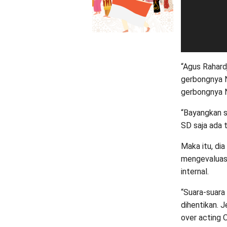
“Agus Rahard
gerbongnya N
gerbongnya No
“Bayangkan s
SD saja ada t
Maka itu, di
mengevaluasi
internal.
“Suara-suara
dihentikan. 
over acting 