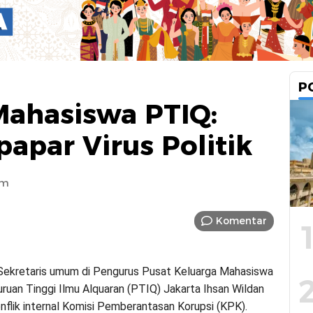
P
Mahasiswa PTIQ:
apar Virus Politik
pm
Komentar
ekretaris umum di Pengurus Pusat Keluarga Mahasiswa
ruan Tinggi Ilmu Alquaran (PTIQ) Jakarta Ihsan Wildan
nflik internal Komisi Pemberantasan Korupsi (KPK).