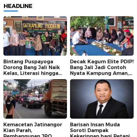
HEADLINE
Bintang Puspayoga
Decak Kagum Elite PDIP!
Dorong Bang Jali Naik
Bang Jali Jadi Contoh
Kelas, Literasi hingga
Nyata Kampung Aman,
UMKM Digital Jadi
Bersih, dan Mandiri
Fokus
Kemacetan Jatinangor
Barisan Insan Muda
Kian Parah,
Soroti Dampak
Pembangunan JPO
Kekeringan bagi Petani,