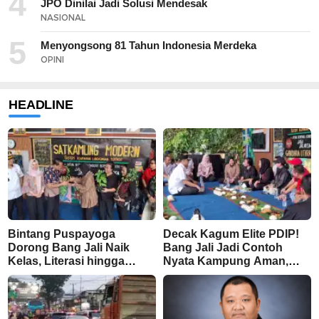
4
JPO Dinilai Jadi Solusi Mendesak
NASIONAL
5
Menyongsong 81 Tahun Indonesia Merdeka
OPINI
HEADLINE
Bintang Puspayoga
Decak Kagum Elite PDIP!
Dorong Bang Jali Naik
Bang Jali Jadi Contoh
Kelas, Literasi hingga
Nyata Kampung Aman,
UMKM Digital Jadi Fokus
Bersih, dan Mandiri