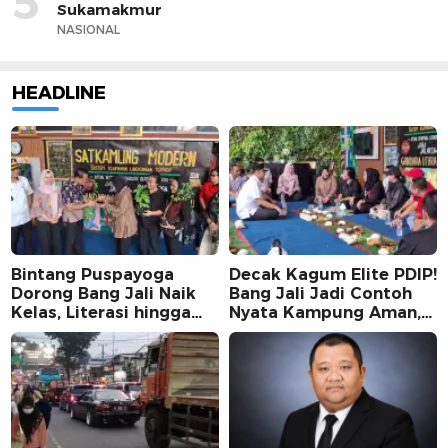
5
Sukamakmur
NASIONAL
HEADLINE
Bintang Puspayoga
Decak Kagum Elite PDIP!
Dorong Bang Jali Naik
Bang Jali Jadi Contoh
Kelas, Literasi hingga
Nyata Kampung Aman,
UMKM Digital Jadi
Bersih, dan Mandiri
Fokus