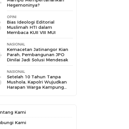
Hegemoninya?
OPINI
3
Bias Ideologi Editorial
Muslimah HTI dalam
Membaca KUII VIII MUI
NASIONAL
4
Kemacetan Jatinangor Kian
Parah, Pembangunan JPO
Dinilai Jadi Solusi Mendesak
NASIONAL
5
Setelah 10 Tahun Tanpa
Mushola, Kapolri Wujudkan
Harapan Warga Kampung
Pasir Sukamakmur
ntang Kami
ubungi Kami