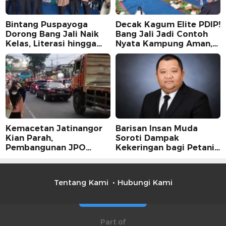
Bintang Puspayoga
Decak Kagum Elite PDIP!
Dorong Bang Jali Naik
Bang Jali Jadi Contoh
Kelas, Literasi hingga
Nyata Kampung Aman,
UMKM Digital Jadi
Bersih, dan Mandiri
Fokus
Kemacetan Jatinangor
Barisan Insan Muda
Kian Parah,
Soroti Dampak
Pembangunan JPO
Kekeringan bagi Petani,
Dinilai Jadi Solusi
Kolaborasi Pemerintah
Mendesak
dan Masyarakat Penting
Tentang Kami
Hubungi Kami
Part of