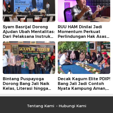
Syam Basrijal Dorong
RUU HAM Dinilai Jadi
Ajudan Ubah Mentalitas:
Momentum Perkuat
Dari Pelaksana Instruksi
Perlindungan Hak Asasi
Jadi Pencipta Nilai
Manusia, Partisipasi
Publik Perlu
Dimaksimalkan
Bintang Puspayoga
Decak Kagum Elite PDIP!
Dorong Bang Jali Naik
Bang Jali Jadi Contoh
Kelas, Literasi hingga
Nyata Kampung Aman,
UMKM Digital Jadi
Bersih, dan Mandiri
Fokus
Tentang Kami
Hubungi Kami