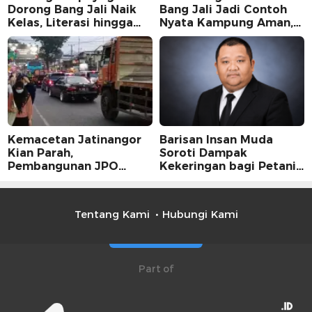
Dorong Bang Jali Naik
Bang Jali Jadi Contoh
Kelas, Literasi hingga
Nyata Kampung Aman,
UMKM Digital Jadi
Bersih, dan Mandiri
Fokus
Kemacetan Jatinangor
Barisan Insan Muda
Kian Parah,
Soroti Dampak
Pembangunan JPO
Kekeringan bagi Petani,
Dinilai Jadi Solusi
Kolaborasi Pemerintah
Mendesak
dan Masyarakat Penting
Tentang Kami
Hubungi Kami
Part of