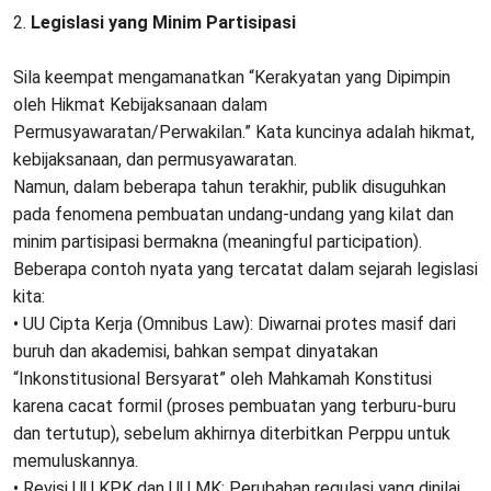
​2.
Legislasi yang Minim Partisipasi
Sila keempat mengamanatkan “Kerakyatan yang Dipimpin
oleh Hikmat Kebijaksanaan dalam
Permusyawaratan/Perwakilan.” Kata kuncinya adalah hikmat,
kebijaksanaan, dan permusyawaratan.
​Namun, dalam beberapa tahun terakhir, publik disuguhkan
pada fenomena pembuatan undang-undang yang kilat dan
minim partisipasi bermakna (meaningful participation).
Beberapa contoh nyata yang tercatat dalam sejarah legislasi
kita:
• ​UU Cipta Kerja (Omnibus Law): Diwarnai protes masif dari
buruh dan akademisi, bahkan sempat dinyatakan
“Inkonstitusional Bersyarat” oleh Mahkamah Konstitusi
karena cacat formil (proses pembuatan yang terburu-buru
dan tertutup), sebelum akhirnya diterbitkan Perppu untuk
memuluskannya.
• ​Revisi UU KPK dan UU MK: Perubahan regulasi yang dinilai