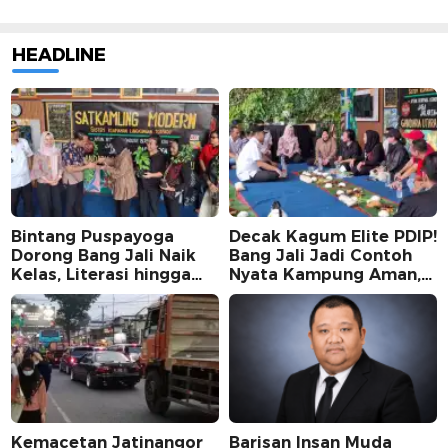
HEADLINE
Bintang Puspayoga
Decak Kagum Elite PDIP!
Dorong Bang Jali Naik
Bang Jali Jadi Contoh
Kelas, Literasi hingga
Nyata Kampung Aman,
UMKM Digital Jadi
Bersih, dan Mandiri
Fokus
Kemacetan Jatinangor
Barisan Insan Muda