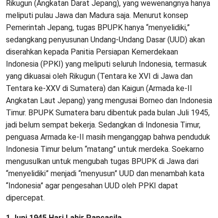
Rikugun (Angkatan Darat Jepang), yang wewenangnya hanya
meliputi pulau Jawa dan Madura saja. Menurut konsep
Pemerintah Jepang, tugas BPUPK hanya “menyelidiki,”
sedangkang penyusunan Undang-Undang Dasar (UUD) akan
diserahkan kepada Panitia Persiapan Kemerdekaan
Indonesia (PPKI) yang meliputi seluruh Indonesia, termasuk
yang dikuasai oleh Rikugun (Tentara ke XVI di Jawa dan
Tentara ke-XXV di Sumatera) dan Kaigun (Armada ke-II
Angkatan Laut Jepang) yang mengusai Borneo dan Indonesia
Timur. BPUPK Sumatera baru dibentuk pada bulan Juli 1945,
jadi belum sempat bekerja. Sedangkan di Indonesia Timur,
penguasa Armada ke-II masih menganggap bahwa penduduk
Indonesia Timur belum “matang” untuk merdeka. Soekarno
mengusulkan untuk mengubah tugas BPUPK di Jawa dari
“menyelidiki” menjadi “menyusun” UUD dan menambah kata
“Indonesia” agar pengesahan UUD oleh PPKI dapat
dipercepat.
1 Juni 1945 Hari Lahir Pancasila