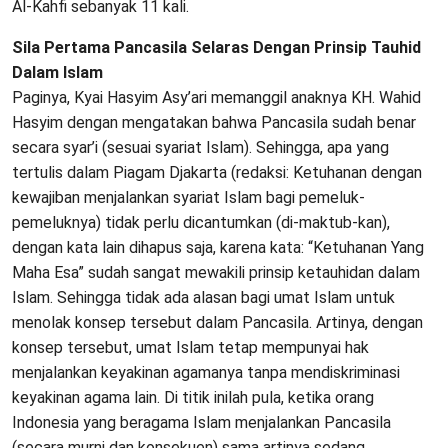
Al-Kahfi sebanyak 11 kali.
Sila Pertama Pancasila Selaras Dengan Prinsip Tauhid
Dalam Islam
Paginya, Kyai Hasyim Asy’ari memanggil anaknya KH. Wahid
Hasyim dengan mengatakan bahwa Pancasila sudah benar
secara syar’i (sesuai syariat Islam). Sehingga, apa yang
tertulis dalam Piagam Djakarta (redaksi: Ketuhanan dengan
kewajiban menjalankan syariat Islam bagi pemeluk-
pemeluknya) tidak perlu dicantumkan (di-maktub-kan),
dengan kata lain dihapus saja, karena kata: “Ketuhanan Yang
Maha Esa” sudah sangat mewakili prinsip ketauhidan dalam
Islam. Sehingga tidak ada alasan bagi umat Islam untuk
menolak konsep tersebut dalam Pancasila. Artinya, dengan
konsep tersebut, umat Islam tetap mempunyai hak
menjalankan keyakinan agamanya tanpa mendiskriminasi
keyakinan agama lain. Di titik inilah pula, ketika orang
Indonesia yang beragama Islam menjalankan Pancasila
(secara murni dan konsekuen) sama artinya sedang