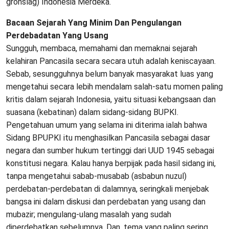
gronslag) Indonesia Merdeka.
Bacaan Sejarah Yang Minim Dan Pengulangan
Perdebadatan Yang Usang
Sungguh, membaca, memahami dan memaknai sejarah
kelahiran Pancasila secara secara utuh adalah keniscayaan.
Sebab, sesungguhnya belum banyak masyarakat luas yang
mengetahui secara lebih mendalam salah-satu momen paling
kritis dalam sejarah Indonesia, yaitu situasi kebangsaan dan
suasana (kebatinan) dalam sidang-sidang BUPKI.
Pengetahuan umum yang selama ini diterima ialah bahwa
Sidang BPUPKI itu menghasilkan Pancasila sebagai dasar
negara dan sumber hukum tertinggi dari UUD 1945 sebagai
konstitusi negara. Kalau hanya berpijak pada hasil sidang ini,
tanpa mengetahui sabab-musabab (asbabun nuzul)
perdebatan-perdebatan di dalamnya, seringkali menjebak
bangsa ini dalam diskusi dan perdebatan yang usang dan
mubazir; mengulang-ulang masalah yang sudah
diperdebatkan sebelumnya. Dan, tema yang paling sering