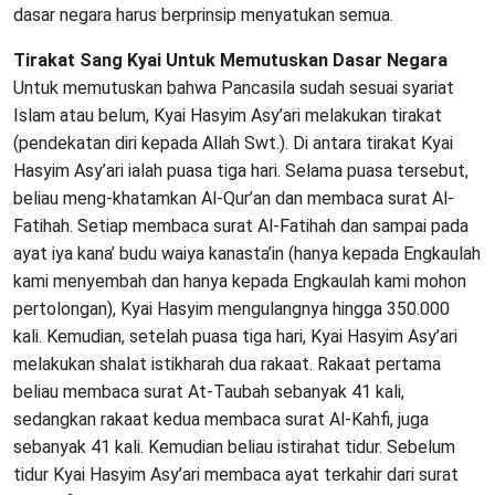
dasar negara harus berprinsip menyatukan semua.
Tirakat Sang Kyai Untuk Memutuskan Dasar Negara
Untuk memutuskan bahwa Pancasila sudah sesuai syariat
Islam atau belum, Kyai Hasyim Asy’ari melakukan tirakat
(pendekatan diri kepada Allah Swt.). Di antara tirakat Kyai
Hasyim Asy’ari ialah puasa tiga hari. Selama puasa tersebut,
beliau meng-khatamkan Al-Qur’an dan membaca surat Al-
Fatihah. Setiap membaca surat Al-Fatihah dan sampai pada
ayat iya kana’ budu waiya kanasta’in (hanya kepada Engkaulah
kami menyembah dan hanya kepada Engkaulah kami mohon
pertolongan), Kyai Hasyim mengulangnya hingga 350.000
kali. Kemudian, setelah puasa tiga hari, Kyai Hasyim Asy’ari
melakukan shalat istikharah dua rakaat. Rakaat pertama
beliau membaca surat At-Taubah sebanyak 41 kali,
sedangkan rakaat kedua membaca surat Al-Kahfi, juga
sebanyak 41 kali. Kemudian beliau istirahat tidur. Sebelum
tidur Kyai Hasyim Asy’ari membaca ayat terkahir dari surat