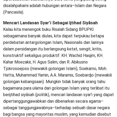
disalahpahami adalah hubungan antara–Islam dan Negara
(Pancasila).
Mencari Landasan Syar’i Sebagai Ijtihad Siyãsah
Kalau kita menengok buku Risalah Sidang BPUPKI
sebagaimana banyak diulas, kita dapat terpukau betapa
perdebatan antargolongan Islam, Nasionalis dan lainnya
dalam persidangan itu berlangsung ketat, sengit, kritis,
konstruktif sekaligus produktif. KH. Wachid Hasjim, KH.
Kahar Moezakir, H. Agus Salim, dan R. Abikusno
Tjokrosoejoso (mewakili golongan Islam), Soekarno, Moh.
Hatta, Muhammad Yamin, A.A. Maramis, Soebardjo (mewakili
golongan kebangsaan). Mungkin tidak banyak orang tahu
bagaimana para ulama dari golongan Islam yang terlibat itu
berijtihad siyãsah (politik), mencari landasan syar’i yang dapat
dipertanggungjawabkan dan dibenarkan secara agama–
sebagai tanggungjawabnya–terhadap sebuah dasar negara
bagi bangsa yang mayoritas muslim, yang kemudian disebut