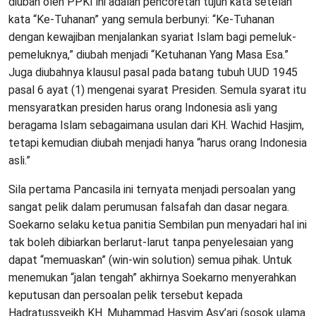
diubah oleh PPKI ini adalah pencoretan tujuh kata setelah
kata “Ke-Tuhanan” yang semula berbunyi: “Ke-Tuhanan
dengan kewajiban menjalankan syariat Islam bagi pemeluk-
pemeluknya,” diubah menjadi “Ketuhanan Yang Masa Esa.”
Juga diubahnya klausul pasal pada batang tubuh UUD 1945
pasal 6 ayat (1) mengenai syarat Presiden. Semula syarat itu
mensyaratkan presiden harus orang Indonesia asli yang
beragama Islam sebagaimana usulan dari KH. Wachid Hasjim,
tetapi kemudian diubah menjadi hanya “harus orang Indonesia
asli.”
Sila pertama Pancasila ini ternyata menjadi persoalan yang
sangat pelik dalam perumusan falsafah dan dasar negara.
Soekarno selaku ketua panitia Sembilan pun menyadari hal ini
tak boleh dibiarkan berlarut-larut tanpa penyelesaian yang
dapat “memuaskan” (win-win solution) semua pihak. Untuk
menemukan “jalan tengah” akhirnya Soekarno menyerahkan
keputusan dan persoalan pelik tersebut kepada
Hadratussyeikh KH. Muhammad Hasyim Asy’ari (sosok ulama