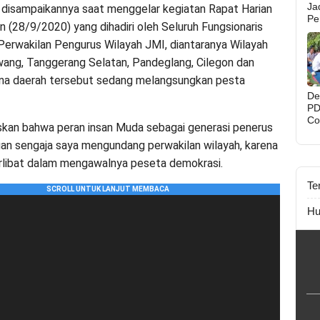
Ja
 disampaikannya saat menggelar kegiatan Rapat Harian
Pe
n (28/9/2020) yang dihadiri oleh Seluruh Fungsionaris
Pe
As
erwakilan Pengurus Wilayah JMI, diantaranya Wilayah
Par
ang, Tanggerang Selatan, Pandeglang, Cilegon dan
Pe
Di
ana daerah tersebut sedang melangsungkan pesta
De
PD
Co
askan bahwa peran insan Muda sebagai generasi penerus
Ka
Be
an sengaja saya mengundang perwakilan wilayah, karena
rlibat dalam mengawalnya peseta demokrasi.
Te
Hu