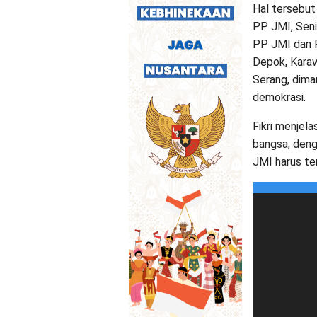
Hal tersebut
PP JMI, Seni
PP JMI dan P
Depok, Karaw
Serang, dim
demokrasi.
Fikri menjel
bangsa, deng
JMI harus te