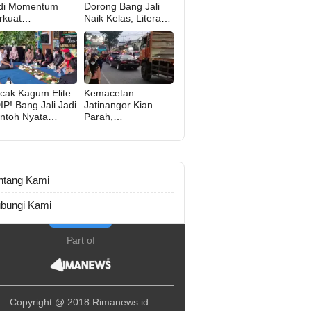
di Momentum
Dorong Bang Jali
rkuat
Naik Kelas, Literasi
rlindungan Hak
hingga UMKM
asi Manusia,
Digital Jadi Fokus
tisipasi Publik
rlu
maksimalkan
cak Kagum Elite
Kemacetan
IP! Bang Jali Jadi
Jatinangor Kian
ntoh Nyata
Parah,
mpung Aman,
Pembangunan JPO
rsih, dan Mandiri
Dinilai Jadi Solusi
Mendesak
ntang Kami
bungi Kami
Part of
Copyright @ 2018 Rimanews.id.