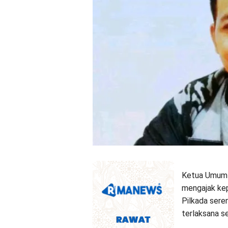
Ketua Umum 
mengajak kep
Pilkada sere
terlaksana s