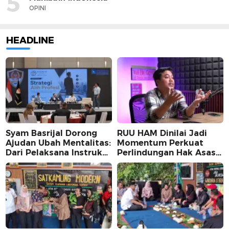
5
OPINI
HEADLINE
Syam Basrijal Dorong
RUU HAM Dinilai Jadi
Ajudan Ubah Mentalitas:
Momentum Perkuat
Dari Pelaksana Instruksi
Perlindungan Hak Asasi
Jadi Pencipta Nilai
Manusia, Partisipasi
Publik Perlu
Dimaksimalkan