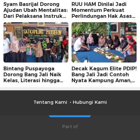
Syam Basrijal Dorong
RUU HAM Dinilai Jadi
Ajudan Ubah Mentalitas:
Momentum Perkuat
Dari Pelaksana Instruksi
Perlindungan Hak Asasi
Jadi Pencipta Nilai
Manusia, Partisipasi
Publik Perlu
Dimaksimalkan
Bintang Puspayoga
Decak Kagum Elite PDIP!
Dorong Bang Jali Naik
Bang Jali Jadi Contoh
Kelas, Literasi hingga
Nyata Kampung Aman,
UMKM Digital Jadi
Bersih, dan Mandiri
Fokus
Tentang Kami
Hubungi Kami
Part of