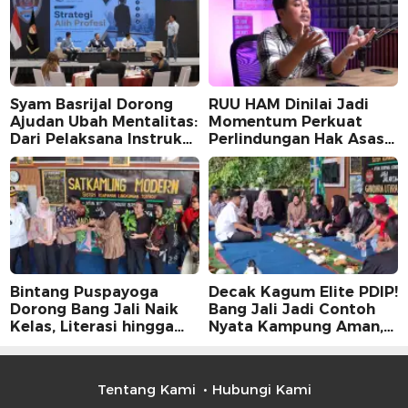
Syam Basrijal Dorong
RUU HAM Dinilai Jadi
Ajudan Ubah Mentalitas:
Momentum Perkuat
Dari Pelaksana Instruksi
Perlindungan Hak Asasi
Jadi Pencipta Nilai
Manusia, Partisipasi
Publik Perlu
Dimaksimalkan
Bintang Puspayoga
Decak Kagum Elite PDIP!
Dorong Bang Jali Naik
Bang Jali Jadi Contoh
Kelas, Literasi hingga
Nyata Kampung Aman,
UMKM Digital Jadi
Bersih, dan Mandiri
Fokus
Tentang Kami
Hubungi Kami