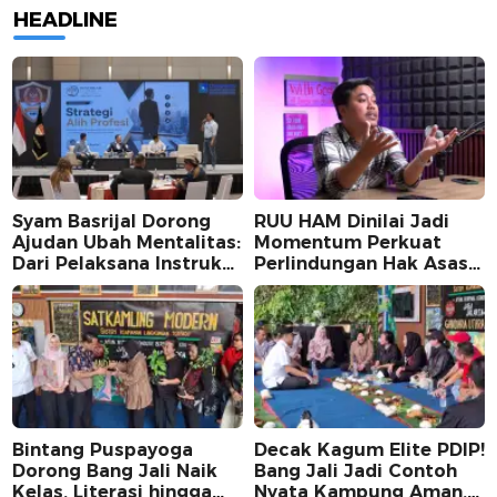
HEADLINE
Syam Basrijal Dorong
RUU HAM Dinilai Jadi
Ajudan Ubah Mentalitas:
Momentum Perkuat
Dari Pelaksana Instruksi
Perlindungan Hak Asasi
Jadi Pencipta Nilai
Manusia, Partisipasi
Publik Perlu
Dimaksimalkan
Bintang Puspayoga
Decak Kagum Elite PDIP!
Dorong Bang Jali Naik
Bang Jali Jadi Contoh
Kelas, Literasi hingga
Nyata Kampung Aman,