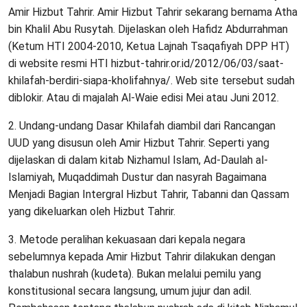
Amir Hizbut Tahrir. Amir Hizbut Tahrir sekarang bernama Atha
bin Khalil Abu Rusytah. Dijelaskan oleh Hafidz Abdurrahman
(Ketum HTI 2004-2010, Ketua Lajnah Tsaqafiyah DPP HT)
di website resmi HTI hizbut-tahrir.or.id/2012/06/03/saat-
khilafah-berdiri-siapa-kholifahnya/. Web site tersebut sudah
diblokir. Atau di majalah Al-Waie edisi Mei atau Juni 2012.
2. Undang-undang Dasar Khilafah diambil dari Rancangan
UUD yang disusun oleh Amir Hizbut Tahrir. Seperti yang
dijelaskan di dalam kitab Nizhamul Islam, Ad-Daulah al-
Islamiyah, Muqaddimah Dustur dan nasyrah Bagaimana
Menjadi Bagian Intergral Hizbut Tahrir, Tabanni dan Qassam
yang dikeluarkan oleh Hizbut Tahrir.
3. Metode peralihan kekuasaan dari kepala negara
sebelumnya kepada Amir Hizbut Tahrir dilakukan dengan
thalabun nushrah (kudeta). Bukan melalui pemilu yang
konstitusional secara langsung, umum jujur dan adil.