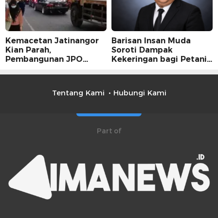
Kemacetan Jatinangor
Barisan Insan Muda
Kian Parah,
Soroti Dampak
Pembangunan JPO
Kekeringan bagi Petani,
Dinilai Jadi Solusi
Kolaborasi Pemerintah
Mendesak
dan Masyarakat Penting
Tentang Kami
Hubungi Kami
Part of