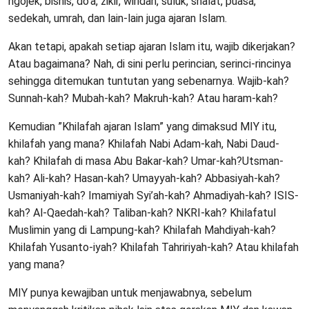
ngojek, bisnis, do’a, zikir, wiridan, suluk, shalat, puasa,
sedekah, umrah, dan lain-lain juga ajaran Islam.
Akan tetapi, apakah setiap ajaran Islam itu, wajib dikerjakan?
Atau bagaimana? Nah, di sini perlu perincian, serinci-rincinya
sehingga ditemukan tuntutan yang sebenarnya. Wajib-kah?
Sunnah-kah? Mubah-kah? Makruh-kah? Atau haram-kah?
Kemudian ”Khilafah ajaran Islam” yang dimaksud MIY itu,
khilafah yang mana? Khilafah Nabi Adam-kah, Nabi Daud-
kah? Khilafah di masa Abu Bakar-kah? Umar-kah?Utsman-
kah? Ali-kah? Hasan-kah? Umayyah-kah? Abbasiyah-kah?
Usmaniyah-kah? Imamiyah Syi’ah-kah? Ahmadiyah-kah? ISIS-
kah? Al-Qaedah-kah? Taliban-kah? NKRI-kah? Khilafatul
Muslimin yang di Lampung-kah? Khilafah Mahdiyah-kah?
Khilafah Yusanto-iyah? Khilafah Tahririyah-kah? Atau khilafah
yang mana?
MIY punya kewajiban untuk menjawabnya, sebelum