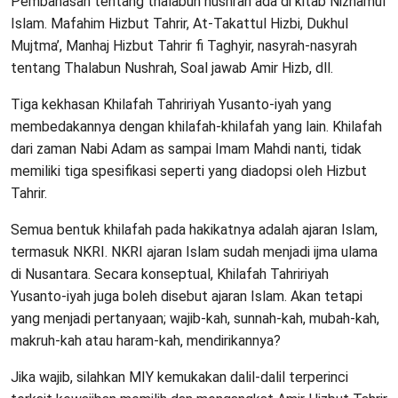
Pembahasan tentang thalabun nushrah ada di kitab Nizhamul
Islam. Mafahim Hizbut Tahrir, At-Takattul Hizbi, Dukhul
Mujtma’, Manhaj Hizbut Tahrir fi Taghyir, nasyrah-nasyrah
tentang Thalabun Nushrah, Soal jawab Amir Hizb, dll.
Tiga kekhasan Khilafah Tahririyah Yusanto-iyah yang
membedakannya dengan khilafah-khilafah yang lain. Khilafah
dari zaman Nabi Adam as sampai Imam Mahdi nanti, tidak
memiliki tiga spesifikasi seperti yang diadopsi oleh Hizbut
Tahrir.
Semua bentuk khilafah pada hakikatnya adalah ajaran Islam,
termasuk NKRI. NKRI ajaran Islam sudah menjadi ijma ulama
di Nusantara. Secara konseptual, Khilafah Tahririyah
Yusanto-iyah juga boleh disebut ajaran Islam. Akan tetapi
yang menjadi pertanyaan; wajib-kah, sunnah-kah, mubah-kah,
makruh-kah atau haram-kah, mendirikannya?
Jika wajib, silahkan MIY kemukakan dalil-dalil terperinci