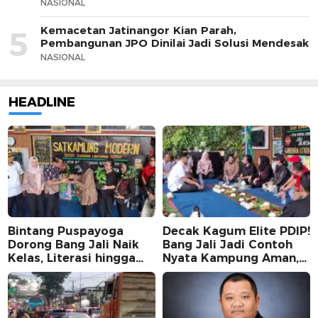
NASIONAL
Kemacetan Jatinangor Kian Parah,
5
Pembangunan JPO Dinilai Jadi Solusi Mendesak
NASIONAL
HEADLINE
Bintang Puspayoga
Decak Kagum Elite PDIP!
Dorong Bang Jali Naik
Bang Jali Jadi Contoh
Kelas, Literasi hingga
Nyata Kampung Aman,
UMKM Digital Jadi
Bersih, dan Mandiri
Fokus