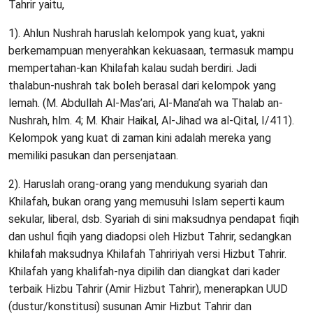
Tahrir yaitu,
1). Ahlun Nushrah haruslah kelompok yang kuat, yakni
berkemampuan menyerahkan kekuasaan, termasuk mampu
mempertahan-kan Khilafah kalau sudah berdiri. Jadi
thalabun-nushrah tak boleh berasal dari kelompok yang
lemah. (M. Abdullah Al-Mas’ari, Al-Mana’ah wa Thalab an-
Nushrah, hlm. 4; M. Khair Haikal, Al-Jihad wa al-Qital, I/411).
Kelompok yang kuat di zaman kini adalah mereka yang
memiliki pasukan dan persenjataan.
2). Haruslah orang-orang yang mendukung syariah dan
Khilafah, bukan orang yang memusuhi Islam seperti kaum
sekular, liberal, dsb. Syariah di sini maksudnya pendapat fiqih
dan ushul fiqih yang diadopsi oleh Hizbut Tahrir, sedangkan
khilafah maksudnya Khilafah Tahririyah versi Hizbut Tahrir.
Khilafah yang khalifah-nya dipilih dan diangkat dari kader
terbaik Hizbu Tahrir (Amir Hizbut Tahrir), menerapkan UUD
(dustur/konstitusi) susunan Amir Hizbut Tahrir dan