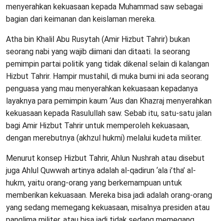
menyerahkan kekuasaan kepada Muhammad saw sebagai
bagian dari keimanan dan keislaman mereka.
Atha bin Khalil Abu Rusytah (Amir Hizbut Tahrir) bukan
seorang nabi yang wajib diimani dan ditaati. Ia seorang
pemimpin partai politik yang tidak dikenal selain di kalangan
Hizbut Tahrir. Hampir mustahil, di muka bumi ini ada seorang
penguasa yang mau menyerahkan kekuasaan kepadanya
layaknya para pemimpin kaum ‘Aus dan Khazraj menyerahkan
kekuasaan kepada Rasulullah saw. Sebab itu, satu-satu jalan
bagi Amir Hizbut Tahrir untuk memperoleh kekuasaan,
dengan merebutnya (akhzul hukmi) melalui kudeta militer.
Menurut konsep Hizbut Tahrir, Ahlun Nushrah atau disebut
juga Ahlul Quwwah artinya adalah al-qadirun ‘ala i’tha’ al-
hukm, yaitu orang-orang yang berkemampuan untuk
memberikan kekuasaan. Mereka bisa jadi adalah orang-orang
yang sedang memegang kekuasaan, misalnya presiden atau
panglima militer, atau bisa jadi tidak sedang memegang