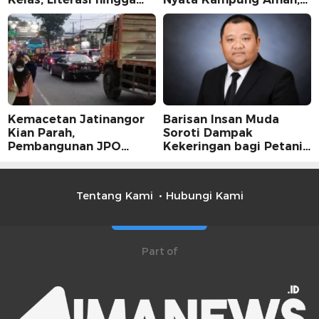
UMKM Digital Jadi
Bersih, dan Mandiri
Fokus
Kemacetan Jatinangor
Barisan Insan Muda
Kian Parah,
Soroti Dampak
Pembangunan JPO
Kekeringan bagi Petani,
Dinilai Jadi Solusi
Kolaborasi Pemerintah
Mendesak
dan Masyarakat Penting
Tentang Kami
Hubungi Kami
Part of