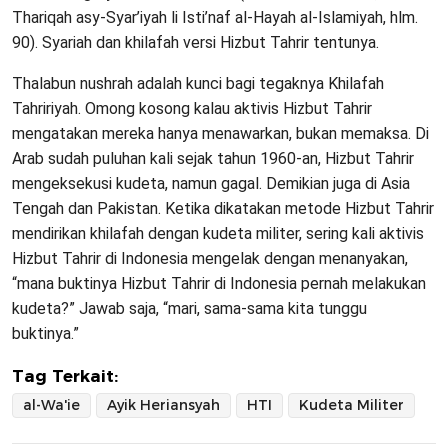
Thariqah asy-Syar’iyah li Isti’naf al-Hayah al-Islamiyah, hlm.
90). Syariah dan khilafah versi Hizbut Tahrir tentunya.
Thalabun nushrah adalah kunci bagi tegaknya Khilafah
Tahririyah. Omong kosong kalau aktivis Hizbut Tahrir
mengatakan mereka hanya menawarkan, bukan memaksa. Di
Arab sudah puluhan kali sejak tahun 1960-an, Hizbut Tahrir
mengeksekusi kudeta, namun gagal. Demikian juga di Asia
Tengah dan Pakistan. Ketika dikatakan metode Hizbut Tahrir
mendirikan khilafah dengan kudeta militer, sering kali aktivis
Hizbut Tahrir di Indonesia mengelak dengan menanyakan,
“mana buktinya Hizbut Tahrir di Indonesia pernah melakukan
kudeta?” Jawab saja, “mari, sama-sama kita tunggu
buktinya.”
Tag Terkait:
al-Wa'ie
Ayik Heriansyah
HTI
Kudeta Militer