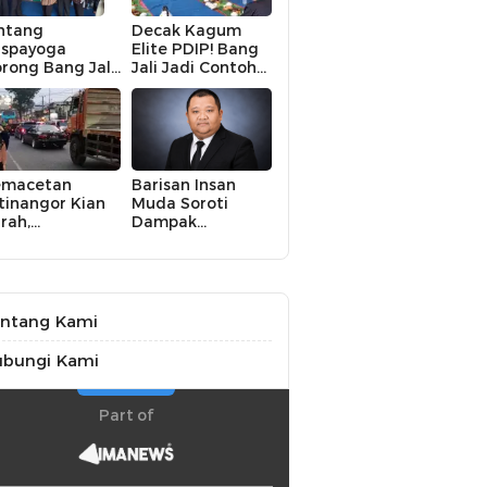
ntang
Decak Kagum
spayoga
Elite PDIP! Bang
rong Bang Jali
Jali Jadi Contoh
ik Kelas,
Nyata Kampung
terasi hingga
Aman, Bersih, dan
KM Digital
Mandiri
di Fokus
emacetan
Barisan Insan
tinangor Kian
Muda Soroti
rah,
Dampak
embangunan
Kekeringan bagi
O Dinilai Jadi
Petani,
lusi Mendesak
Kolaborasi
Pemerintah dan
Masyarakat
ntang Kami
Penting
ubungi Kami
Part of