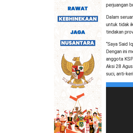
perjuangan b
Dalam seruan
untuk tidak 
tindakan prov
“Saya Said Iq
Dengan ini m
anggota KSPI,
Aksi 28 Agust
suci, anti-ke