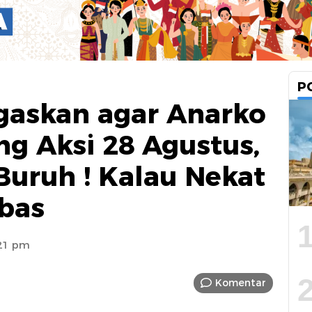
P
egaskan agar Anarko
g Aksi 28 Agustus,
 Buruh ! Kalau Nekat
bas
:21 pm
Komentar