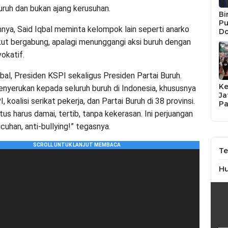
uruh dan bukan ajang kerusuhan.
Bi
Pu
nya, Said Iqbal meminta kelompok lain seperti anarko
Do
Na
ikut bergabung, apalagi menunggangi aksi buruh dengan
Li
okatif.
UM
Ja
bal, Presiden KSPI sekaligus Presiden Partai Buruh.
K
enyerukan kepada seluruh buruh di Indonesia, khususnya
Ja
 koalisi serikat pekerja, dan Partai Buruh di 38 provinsi.
Pa
P
us harus damai, tertib, tanpa kekerasan. Ini perjuangan
JP
ricuhan, anti-bullying!” tegasnya.
So
Te
H