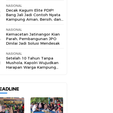
NASIONAL
3
Decak Kagum Elite PDIP!
Bang Jali Jadi Contoh Nyata
Kampung Aman, Bersih, dan
Mandiri
NASIONAL
4
Kemacetan Jatinangor Kian
Parah, Pembangunan JPO
Dinilai Jadi Solusi Mendesak
NASIONAL
5
Setelah 10 Tahun Tanpa
Mushola, Kapolri Wujudkan
Harapan Warga Kampung
Pasir Sukamakmur
EADLINE