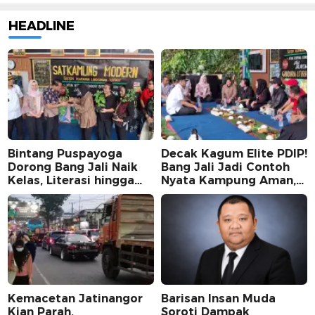
HEADLINE
Bintang Puspayoga
Decak Kagum Elite PDIP!
Dorong Bang Jali Naik
Bang Jali Jadi Contoh
Kelas, Literasi hingga
Nyata Kampung Aman,
UMKM Digital Jadi
Bersih, dan Mandiri
Fokus
Kemacetan Jatinangor
Barisan Insan Muda
Kian Parah,
Soroti Dampak