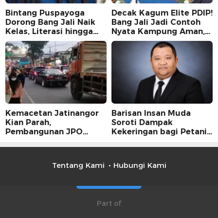
Bintang Puspayoga
Decak Kagum Elite PDIP!
Dorong Bang Jali Naik
Bang Jali Jadi Contoh
Kelas, Literasi hingga
Nyata Kampung Aman,
UMKM Digital Jadi
Bersih, dan Mandiri
Fokus
Kemacetan Jatinangor
Barisan Insan Muda
Kian Parah,
Soroti Dampak
Pembangunan JPO
Kekeringan bagi Petani,
Dinilai Jadi Solusi
Kolaborasi Pemerintah
Mendesak
dan Masyarakat Penting
Tentang Kami
Hubungi Kami
Part of