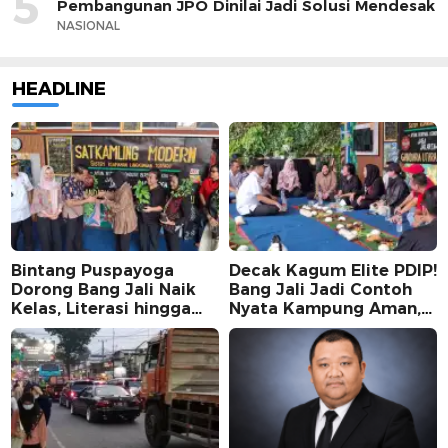
5
Pembangunan JPO Dinilai Jadi Solusi Mendesak
NASIONAL
HEADLINE
Bintang Puspayoga
Decak Kagum Elite PDIP!
Dorong Bang Jali Naik
Bang Jali Jadi Contoh
Kelas, Literasi hingga
Nyata Kampung Aman,
UMKM Digital Jadi
Bersih, dan Mandiri
Fokus