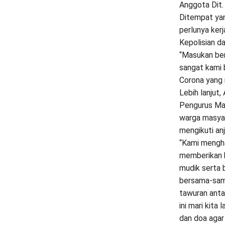
Anggota Dit
Ditempat yan
perlunya ker
Kepolisian d
“Masukan ber
sangat kami
Corona yang m
Lebih lanjut
Pengurus Mas
warga masyar
mengikuti anj
“Kami mengha
memberikan 
mudik serta b
bersama-sam
tawuran antar
ini mari kit
dan doa agar