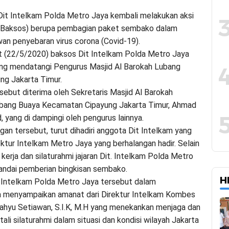
t Intelkam Polda Metro Jaya kembali melakukan aksi
 (Baksos) berupa pembagian paket sembako dalam
an penyebaran virus corona (Covid-19).
mat (22/5/2020) baksos Dit Intelkam Polda Metro Jaya
ung mendatangi Pengurus Masjid Al Barokah Lubang
ng Jakarta Timur.
rsebut diterima oleh Sekretaris Masjid Al Barokah
ubang Buaya Kecamatan Cipayung Jakarta Timur, Ahmad
, yang di dampingi oleh pengurus lainnya.
gan tersebut, turut dihadiri anggota Dit Intelkam yang
ektur Intelkam Metro Jaya yang berhalangan hadir. Selain
 kerja dan silaturahmi jajaran Dit. Intelkam Polda Metro
tandai pemberian bingkisan sembako.
H
 Intelkam Polda Metro Jaya tersebut dalam
 menyampaikan amanat dari Direktur Intelkam Kombes
ahyu Setiawan, S.I.K, M.H yang menekankan menjaga dan
li silaturahmi dalam situasi dan kondisi wilayah Jakarta