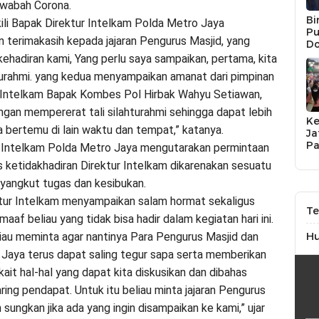
 wabah Corona.
Bi
li Bapak Direktur Intelkam Polda Metro Jaya
Pu
terimakasih kepada jajaran Pengurus Masjid, yang
Do
Na
hadiran kami, Yang perlu saya sampaikan, pertama, kita
Li
laturahmi. yang kedua menyampaikan amanat dari pimpinan
UM
Ja
r Intelkam Bapak Kombes Pol Hirbak Wahyu Setiawan,
engan mempererat tali silahturahmi sehingga dapat lebih
K
a bertemu di lain waktu dan tempat,” katanya.
Ja
Pa
 Intelkam Polda Metro Jaya mengutarakan permintaan
P
 ketidakhadiran Direktur Intelkam dikarenakan sesuatu
JP
So
yangkut tugas dan kesibukan.
tur Intelkam menyampaikan salam hormat sekaligus
Te
af beliau yang tidak bisa hadir dalam kegiatan hari ini.
H
eliau meminta agar nantinya Para Pengurus Masjid dan
Jaya terus dapat saling tegur sapa serta memberikan
kait hal-hal yang dapat kita diskusikan dan dibahas
ring pendapat. Untuk itu beliau minta jajaran Pengurus
 sungkan jika ada yang ingin disampaikan ke kami,” ujar