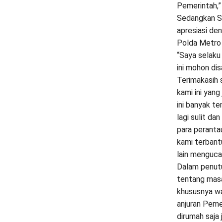
Pemerintah,” 
Sedangkan S
apresiasi den
Polda Metro
“Saya selaku
ini mohon di
Terimakasih 
kami ini yang
ini banyak te
lagi sulit d
para peranta
kami terbant
lain menguca
Dalam penutu
tentang masa
khususnya wa
anjuran Peme
dirumah saja 