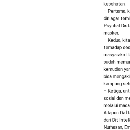
kesehatan.
– Pertama, 
diri agar ter
Psychal Dist
masker.
– Kedua, kit
terhadap ses
masyarakat la
sudah memung
kemudian yan
bisa mengaki
kampung sehi
– Ketiga, un
sosial dan m
melalui masa-
Adapun Dafta
dari Dit Inte
Nurhasan, Em