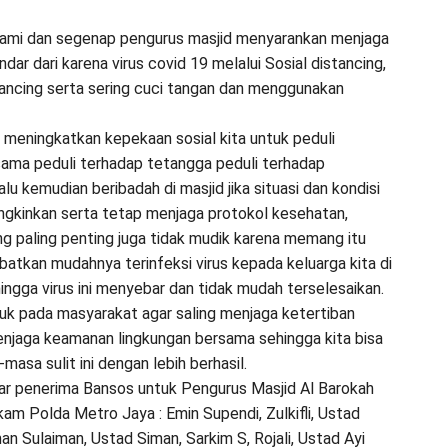
kami dan segenap pengurus masjid menyarankan menjaga
hindar dari karena virus covid 19 melalui Sosial distancing,
ancing serta sering cuci tangan dan menggunakan
a meningkatkan kepekaan sosial kita untuk peduli
ama peduli terhadap tetangga peduli terhadap
lu kemudian beribadah di masjid jika situasi dan kondisi
kinkan serta tetap menjaga protokol kesehatan,
g paling penting juga tidak mudik karena memang itu
batkan mudahnya terinfeksi virus kepada keluarga kita di
ngga virus ini menyebar dan tidak mudah terselesaikan.
tuk pada masyarakat agar saling menjaga ketertiban
enjaga keamanan lingkungan bersama sehingga kita bisa
masa sulit ini dengan lebih berhasil.
r penerima Bansos untuk Pengurus Masjid Al Barokah
lkam Polda Metro Jaya : Emin Supendi, Zulkifli, Ustad
an Sulaiman, Ustad Siman, Sarkim S, Rojali, Ustad Ayi