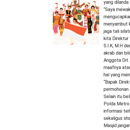
yang dilanda
“Saya mewaki
mengucapkan 
menyambut ke
jaga tali si
kita Direktu
S.I.K, M.H d
akrab dan bil
Anggota Dit.
maafnya atas
hal yang men
“Bapak Direk
permohonan ma
Selain itu b
Polda Metro 
informasi ter
sekaligus sha
Masjid jangan