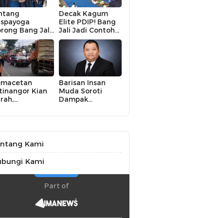
ntang
Decak Kagum
spayoga
Elite PDIP! Bang
rong Bang Jali
Jali Jadi Contoh
ik Kelas,
Nyata Kampung
terasi hingga
Aman, Bersih, dan
KM Digital
Mandiri
di Fokus
emacetan
Barisan Insan
tinangor Kian
Muda Soroti
rah,
Dampak
embangunan
Kekeringan bagi
O Dinilai Jadi
Petani,
lusi Mendesak
Kolaborasi
Pemerintah dan
Masyarakat
ntang Kami
Penting
ubungi Kami
Part of