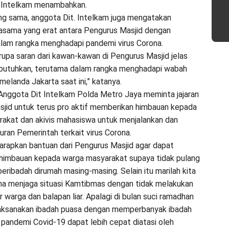
. Intelkam menambahkan.
g sama, anggota Dit. Intelkam juga mengatakan
jasama yang erat antara Pengurus Masjid dengan
alam rangka menghadapi pandemi virus Corona.
upa saran dari kawan-kawan di Pengurus Masjid jelas
 butuhkan, terutama dalam rangka menghadapi wabah
elanda Jakarta saat ini,” katanya.
, Anggota Dit Intelkam Polda Metro Jaya meminta jajaran
jid untuk terus pro aktif memberikan himbauan kepada
akat dan akivis mahasiswa untuk menjalankan dan
uran Pemerintah terkait virus Corona.
rapkan bantuan dari Pengurus Masjid agar dapat
himbauan kepada warga masyarakat supaya tidak pulang
eribadah dirumah masing-masing. Selain itu marilah kita
a menjaga situasi Kamtibmas dengan tidak melakukan
 warga dan balapan liar. Apalagi di bulan suci ramadhan
a laksanakan ibadah puasa dengan memperbanyak ibadah
 pandemi Covid-19 dapat lebih cepat diatasi oleh