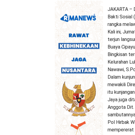
JAKARTA – Di
Bakti Sosial
rangka melaw
Kali ini, Ju
terjun langs
Buaya Cipayu
Bingkisan te
Kelurahan L
Nawawi, S.Pd
Dalam kunjun
mewakili Dir
itu kunjangan
Jaya juga di
Anggota Dit.
sambutannya
Pol Hirbak W
mempererat ta