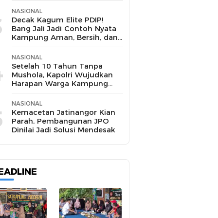
NASIONAL
3
Decak Kagum Elite PDIP!
Bang Jali Jadi Contoh Nyata
Kampung Aman, Bersih, dan
Mandiri
NASIONAL
4
Setelah 10 Tahun Tanpa
Mushola, Kapolri Wujudkan
Harapan Warga Kampung
Pasir Sukamakmur
NASIONAL
5
Kemacetan Jatinangor Kian
Parah, Pembangunan JPO
Dinilai Jadi Solusi Mendesak
EADLINE