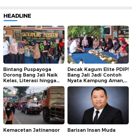
HEADLINE
Bintang Puspayoga
Decak Kagum Elite PDIP!
Dorong Bang Jali Naik
Bang Jali Jadi Contoh
Kelas, Literasi hingga
Nyata Kampung Aman,
UMKM Digital Jadi
Bersih, dan Mandiri
Fokus
Kemacetan Jatinangor
Barisan Insan Muda