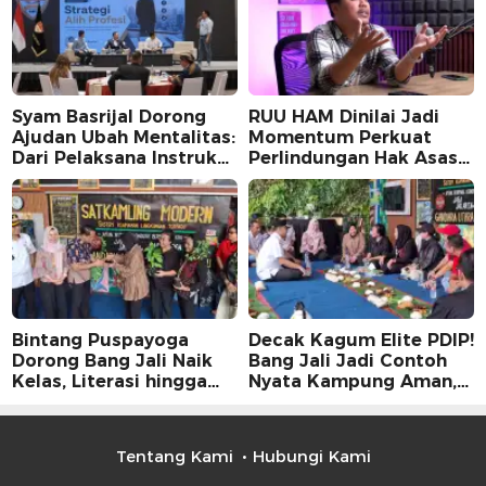
Syam Basrijal Dorong
RUU HAM Dinilai Jadi
Ajudan Ubah Mentalitas:
Momentum Perkuat
Dari Pelaksana Instruksi
Perlindungan Hak Asasi
Jadi Pencipta Nilai
Manusia, Partisipasi
Publik Perlu
Dimaksimalkan
Bintang Puspayoga
Decak Kagum Elite PDIP!
Dorong Bang Jali Naik
Bang Jali Jadi Contoh
Kelas, Literasi hingga
Nyata Kampung Aman,
UMKM Digital Jadi
Bersih, dan Mandiri
Fokus
Tentang Kami
Hubungi Kami