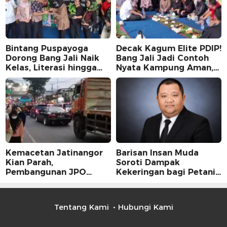
Bintang Puspayoga
Decak Kagum Elite PDIP!
Dorong Bang Jali Naik
Bang Jali Jadi Contoh
Kelas, Literasi hingga
Nyata Kampung Aman,
UMKM Digital Jadi
Bersih, dan Mandiri
Fokus
Kemacetan Jatinangor
Barisan Insan Muda
Kian Parah,
Soroti Dampak
Pembangunan JPO
Kekeringan bagi Petani,
Dinilai Jadi Solusi
Kolaborasi Pemerintah
Mendesak
dan Masyarakat Penting
Tentang Kami
Hubungi Kami