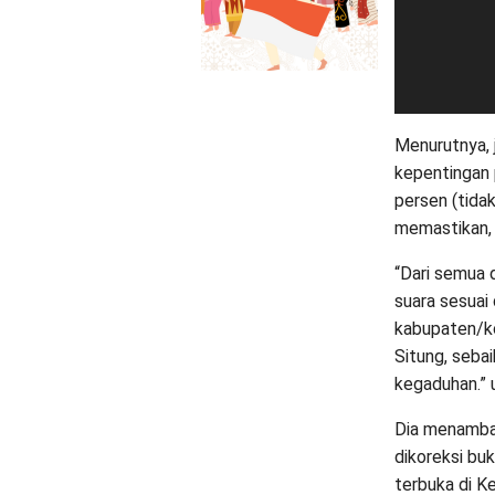
Menurutnya, 
kepentingan 
persen (tidak
memastikan, 
“Dari semua 
suara sesuai 
kabupaten/ko
Situng, seba
kegaduhan.” u
Dia menambah
dikoreksi bu
terbuka di K