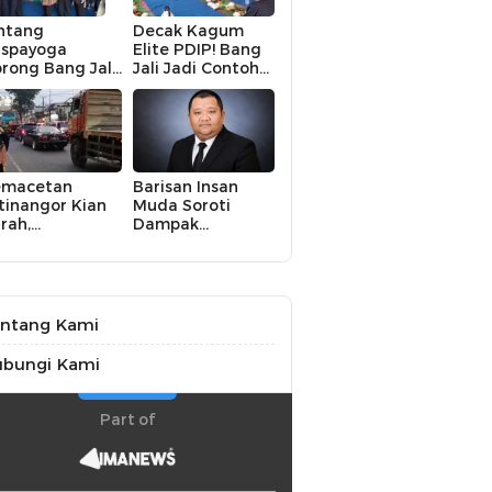
ntang
Decak Kagum
spayoga
Elite PDIP! Bang
rong Bang Jali
Jali Jadi Contoh
ik Kelas,
Nyata Kampung
terasi hingga
Aman, Bersih, dan
KM Digital
Mandiri
di Fokus
emacetan
Barisan Insan
tinangor Kian
Muda Soroti
rah,
Dampak
embangunan
Kekeringan bagi
O Dinilai Jadi
Petani,
lusi Mendesak
Kolaborasi
Pemerintah dan
Masyarakat
ntang Kami
Penting
ubungi Kami
Part of