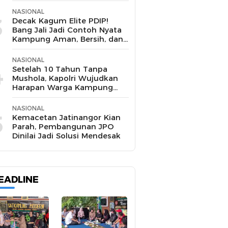
NASIONAL
3
Decak Kagum Elite PDIP!
Bang Jali Jadi Contoh Nyata
Kampung Aman, Bersih, dan
Mandiri
NASIONAL
4
Setelah 10 Tahun Tanpa
Mushola, Kapolri Wujudkan
Harapan Warga Kampung
Pasir Sukamakmur
NASIONAL
5
Kemacetan Jatinangor Kian
Parah, Pembangunan JPO
Dinilai Jadi Solusi Mendesak
EADLINE