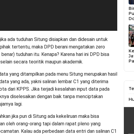
Bi
Pu
Do
Na
Li
UM
Ja
jika ada tuduhan Situng disiapkan dan didesain untuk
pihak tertentu, maka DPD berani mengatakan zero
K
 benar) tuduhan itu. Kenapa? Karena hari ini DPD bisa
Ja
Pa
selain secara teoritik maupun akademik.
P
JP
data yang ditampilkan pada menu Situng merupakan hasil
So
data yang ada, yakni salinan lembar C1 yang diterima
Te
ta dari KPPS. Jika terjadi kesalahan input data pada
iknya diselesaikan dengan baik tanpa menciptakan
H
jarnya lagi.
kan jika pun di Situng ada kekeliruan maka bisa
kan oleh orang-orang tapi dalam rapat pleno yang
ecamatan. Kalau ada perbedaan data entri dan salinan C1