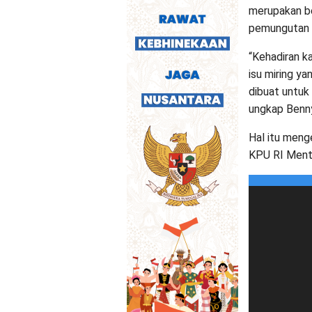
merupakan be
pemungutan 
“Kehadiran k
isu miring y
dibuat untuk
ungkap Benn
Hal itu meng
KPU RI Mente