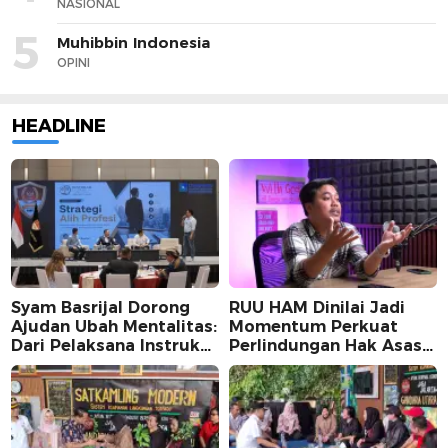
NASIONAL
5
Muhibbin Indonesia
OPINI
HEADLINE
Syam Basrijal Dorong
RUU HAM Dinilai Jadi
Ajudan Ubah Mentalitas:
Momentum Perkuat
Dari Pelaksana Instruksi
Perlindungan Hak Asasi
Jadi Pencipta Nilai
Manusia, Partisipasi
Publik Perlu
Dimaksimalkan