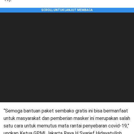
“Semoga bantuan paket sembako gratis ini bisa bermanfaat
untuk masyarakat dan pemberian masker ini merupakan salah
satu cara untuk memutus mata rantai penyebaran covid-19,”
ungkap Ketua GPMI Jakarta Raya H Syarief Hidayatulloh,