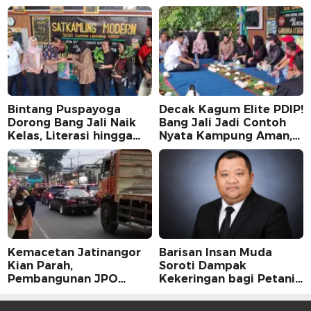
Bintang Puspayoga
Decak Kagum Elite PDIP!
Dorong Bang Jali Naik
Bang Jali Jadi Contoh
Kelas, Literasi hingga
Nyata Kampung Aman,
UMKM Digital Jadi
Bersih, dan Mandiri
Fokus
Kemacetan Jatinangor
Barisan Insan Muda
Kian Parah,
Soroti Dampak
Pembangunan JPO
Kekeringan bagi Petani,
Dinilai Jadi Solusi
Kolaborasi Pemerintah
Mendesak
dan Masyarakat Penting