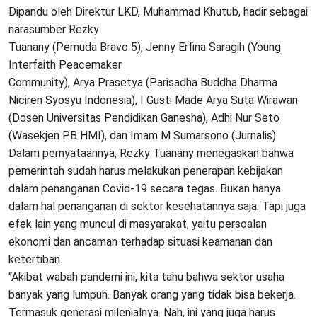
Dipandu oleh Direktur LKD, Muhammad Khutub, hadir sebagai
narasumber Rezky
Tuanany (Pemuda Bravo 5), Jenny Erfina Saragih (Young
Interfaith Peacemaker
Community), Arya Prasetya (Parisadha Buddha Dharma
Niciren Syosyu Indonesia), I Gusti Made Arya Suta Wirawan
(Dosen Universitas Pendidikan Ganesha), Adhi Nur Seto
(Wasekjen PB HMI), dan Imam M Sumarsono (Jurnalis).
Dalam pernyataannya, Rezky Tuanany menegaskan bahwa
pemerintah sudah harus melakukan penerapan kebijakan
dalam penanganan Covid-19 secara tegas. Bukan hanya
dalam hal penanganan di sektor kesehatannya saja. Tapi juga
efek lain yang muncul di masyarakat, yaitu persoalan
ekonomi dan ancaman terhadap situasi keamanan dan
ketertiban.
“Akibat wabah pandemi ini, kita tahu bahwa sektor usaha
banyak yang lumpuh. Banyak orang yang tidak bisa bekerja.
Termasuk generasi milenialnya. Nah, ini yang juga harus