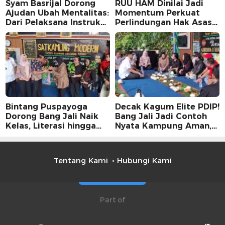
Syam Basrijal Dorong
RUU HAM Dinilai Jadi
Ajudan Ubah Mentalitas:
Momentum Perkuat
Dari Pelaksana Instruksi
Perlindungan Hak Asasi
Jadi Pencipta Nilai
Manusia, Partisipasi
Publik Perlu
Dimaksimalkan
Bintang Puspayoga
Decak Kagum Elite PDIP!
Dorong Bang Jali Naik
Bang Jali Jadi Contoh
Kelas, Literasi hingga
Nyata Kampung Aman,
UMKM Digital Jadi
Bersih, dan Mandiri
Fokus
Tentang Kami
Hubungi Kami
Part of