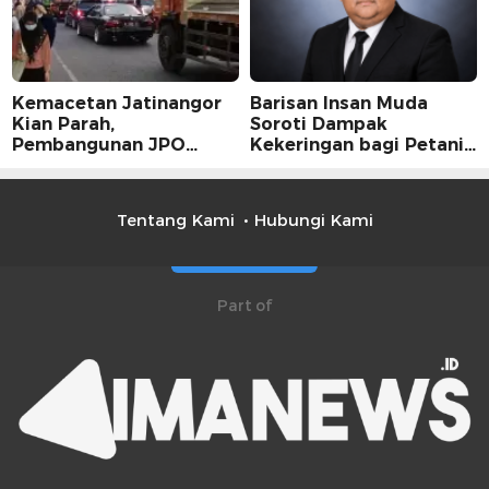
Kemacetan Jatinangor
Barisan Insan Muda
Kian Parah,
Soroti Dampak
Pembangunan JPO
Kekeringan bagi Petani,
Dinilai Jadi Solusi
Kolaborasi Pemerintah
Mendesak
dan Masyarakat Penting
Tentang Kami
Hubungi Kami
Part of