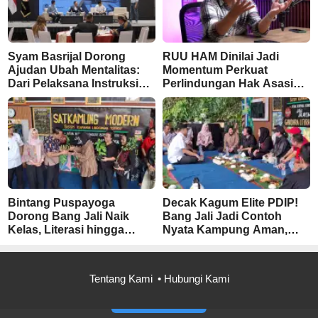
Syam Basrijal Dorong
RUU HAM Dinilai Jadi
Ajudan Ubah Mentalitas:
Momentum Perkuat
Dari Pelaksana Instruksi
Perlindungan Hak Asasi
Jadi Pencipta Nilai
Manusia, Partisipasi Publik
Perlu Dimaksimalkan
Bintang Puspayoga
Decak Kagum Elite PDIP!
Dorong Bang Jali Naik
Bang Jali Jadi Contoh
Kelas, Literasi hingga
Nyata Kampung Aman,
UMKM Digital Jadi Fokus
Bersih, dan Mandiri
Tentang Kami
Hubungi Kami