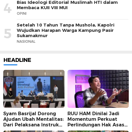
Bias Ideologi Editorial Muslimah HTI dalam
4
Membaca KUII VIII MUI
OPINI
Setelah 10 Tahun Tanpa Mushola, Kapolri
5
Wujudkan Harapan Warga Kampung Pasir
Sukamakmur
NASIONAL
HEADLINE
Syam Basrijal Dorong
RUU HAM Dinilai Jadi
Ajudan Ubah Mentalitas:
Momentum Perkuat
Dari Pelaksana Instruksi
Perlindungan Hak Asasi
Jadi Pencipta Nilai
Manusia, Partisipasi