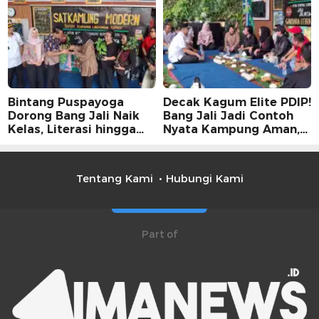
Publik Perlu
Dimaksimalkan
Bintang Puspayoga
Decak Kagum Elite PDIP!
Dorong Bang Jali Naik
Bang Jali Jadi Contoh
Kelas, Literasi hingga
Nyata Kampung Aman,
UMKM Digital Jadi
Bersih, dan Mandiri
Fokus
Tentang Kami
Hubungi Kami
Part of