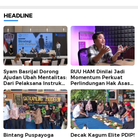
HEADLINE
Syam Basrijal Dorong
RUU HAM Dinilai Jadi
Ajudan Ubah Mentalitas:
Momentum Perkuat
Dari Pelaksana Instruksi
Perlindungan Hak Asasi
Jadi Pencipta Nilai
Manusia, Partisipasi
Publik Perlu
Dimaksimalkan
Bintang Puspayoga
Decak Kagum Elite PDIP!