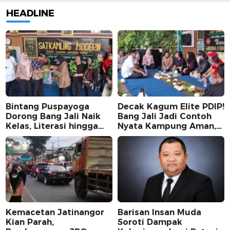
HEADLINE
Bintang Puspayoga
Decak Kagum Elite PDIP!
Dorong Bang Jali Naik
Bang Jali Jadi Contoh
Kelas, Literasi hingga
Nyata Kampung Aman,
UMKM Digital Jadi
Bersih, dan Mandiri
Fokus
Kemacetan Jatinangor
Barisan Insan Muda
Kian Parah,
Soroti Dampak