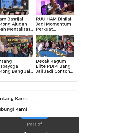
am Basrijal
RUU HAM Dinilai
rong Ajudan
Jadi Momentum
ah Mentalitas:
Perkuat
ri Pelaksana
Perlindungan
struksi Jadi
Hak Asasi
ncipta Nilai
Manusia,
Partisipasi Publik
Perlu
Dimaksimalkan
ntang
Decak Kagum
spayoga
Elite PDIP! Bang
rong Bang Jali
Jali Jadi Contoh
ik Kelas,
Nyata Kampung
terasi hingga
Aman, Bersih, dan
KM Digital
Mandiri
di Fokus
ntang Kami
ubungi Kami
Part of