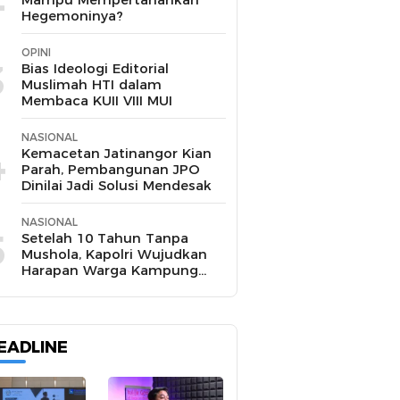
Hegemoninya?
OPINI
3
Bias Ideologi Editorial
Muslimah HTI dalam
Membaca KUII VIII MUI
NASIONAL
4
Kemacetan Jatinangor Kian
Parah, Pembangunan JPO
Dinilai Jadi Solusi Mendesak
NASIONAL
5
Setelah 10 Tahun Tanpa
Mushola, Kapolri Wujudkan
Harapan Warga Kampung
Pasir Sukamakmur
EADLINE