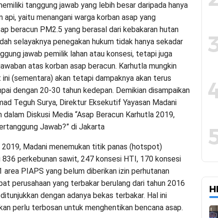
emiliki tanggung jawab yang lebih besar daripada hanya
api, yaitu menangani warga korban asap yang
ap beracun PM2.5 yang berasal dari kebakaran hutan
udah selayaknya penegakan hukum tidak hanya sekadar
ggung jawab pemilik lahan atau konsesi, tetapi juga
awaban atas korban asap beracun. Karhutla mungkin
t ini (sementara) akan tetapi dampaknya akan terus
mpai dengan 20-30 tahun kedepan. Demikian disampaikan
d Teguh Surya, Direktur Eksekutif Yayasan Madani
n dalam Diskusi Media “Asap Beracun Karhutla 2019,
ertanggung Jawab?” di Jakarta
 2019, Madani menemukan titik panas (hotspot)
i 836 perkebunan sawit, 247 konsesi HTI, 170 konsesi
 area PIAPS yang belum diberikan izin perhutanan
apat perusahaan yang terbakar berulang dari tahun 2016
H
ditunjukkan dengan adanya bekas terbakar. Hal ini
kan perlu terbosan untuk menghentikan bencana asap.