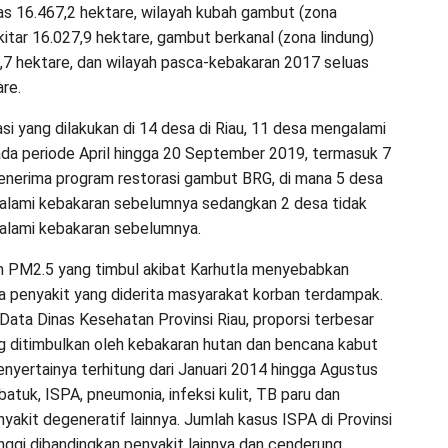
uas 16.467,2 hektare, wilayah kubah gambut (zona
kitar 16.027,9 hektare, gambut berkanal (zona lindung)
6,7 hektare, dan wilayah pasca-kebakaran 2017 seluas
re.
asi yang dilakukan di 14 desa di Riau, 11 desa mengalami
da periode April hingga 20 September 2019, termasuk 7
nerima program restorasi gambut BRG, di mana 5 desa
alami kebakaran sebelumnya sedangkan 2 desa tidak
alami kebakaran sebelumnya.
n PM2.5 yang timbul akibat Karhutla menyebabkan
 penyakit yang diderita masyarakat korban terdampak.
Data Dinas Kesehatan Provinsi Riau, proporsi terbesar
g ditimbulkan oleh kebakaran hutan dan bencana kabut
nyertainya terhitung dari Januari 2014 hingga Agustus
atuk, ISPA, pneumonia, infeksi kulit, TB paru dan
yakit degeneratif lainnya. Jumlah kasus ISPA di Provinsi
inggi dibandingkan penyakit lainnya dan cenderung