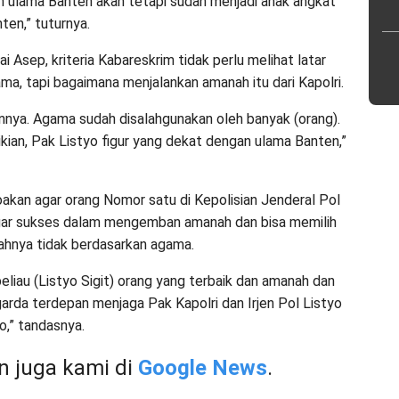
 ulama Banten akan tetapi sudah menjadi anak angkat
ten,” tuturnya.
i Asep, kriteria Kabareskrim tidak perlu melihat latar
ma, tapi bagaimana menjalankan amanah itu dari Kapolri.
rannya. Agama sudah disalahgunakan oleh banyak (orang).
kian, Pak Listyo figur yang dekat dengan ulama Banten,”
akan agar orang Nomor satu di Kepolisian Jenderal Pol
gar sukses dalam mengemban amanah dan bisa memilih
uahnya tidak berdasarkan agama.
beliau (Listyo Sigit) orang yang terbaik dan amanah dan
garda terdepan menjaga Pak Kapolri dan Irjen Pol Listyo
o,” tandasnya.
 juga kami di
Google News
.