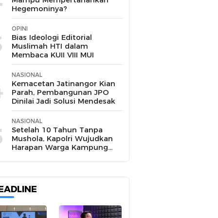
Hegemoninya?
OPINI
3
Bias Ideologi Editorial
Muslimah HTI dalam
Membaca KUII VIII MUI
NASIONAL
4
Kemacetan Jatinangor Kian
Parah, Pembangunan JPO
Dinilai Jadi Solusi Mendesak
NASIONAL
5
Setelah 10 Tahun Tanpa
Mushola, Kapolri Wujudkan
Harapan Warga Kampung
Pasir Sukamakmur
EADLINE