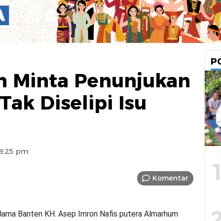
P
n Minta Penunjukan
ak Diselipi Isu
8:25 pm
Komentar
ama Banten KH. Asep Imron Nafis putera Almarhum