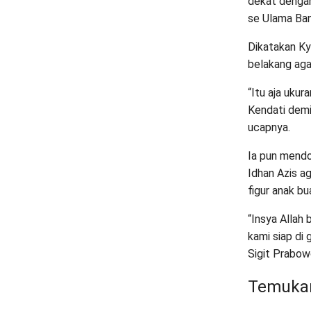
dekat dengan
se Ulama Ban
Dikatakan Kya
belakang aga
“Itu aja uku
Kendati demi
ucapnya.
Ia pun mendo
Idhan Azis a
figur anak b
“Insya Allah 
kami siap di 
Sigit Prabow
Temukan