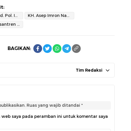
t:
Kapolri Jend. Pol. Idham Aziz
KH. Asep Imron Nafis
Pondok Pesantren Al Hidayah Cisantri Pandeglang Banten
BAGIKAN:
Tim Redaksi
ublikasikan.
Ruas yang wajib ditandai
*
s web saya pada peramban ini untuk komentar saya