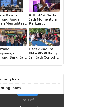
am Basrijal
RUU HAM Dinilai
rong Ajudan
Jadi Momentum
ah Mentalitas:
Perkuat
ri Pelaksana
Perlindungan
struksi Jadi
Hak Asasi
ncipta Nilai
Manusia,
Partisipasi Publik
Perlu
Dimaksimalkan
ntang
Decak Kagum
spayoga
Elite PDIP! Bang
rong Bang Jali
Jali Jadi Contoh
ik Kelas,
Nyata Kampung
terasi hingga
Aman, Bersih, dan
KM Digital
Mandiri
di Fokus
ntang Kami
ubungi Kami
Part of