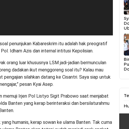
Sy
Do
Ub
Da
In
Pe
soal penunjukan Kabareskrim itu adalah hak preogratif
 Pol. Idham Azis dan internal intitusi Kepolisian.
Bi
ak orang luar khususnya LSM jadi-jadian bermunculan
Pu
Do
oreng dadakan ikut menggoreng soal itu? Kalau mau
Na
ut pengajian silahkan datang ke Cisantri. Saya siap untuk
Li
UM
mengajar,” pesan Kyai Asep.
Ja
Te
n memuji Irjen Pol Listyo Sigit Prabowo saat menjabat
lda Banten yang kerap berinteraksi dan bersilaturahmu
H
Banten.
k yang humanis, kerap sowan ke ulama Banten. Tak cuma