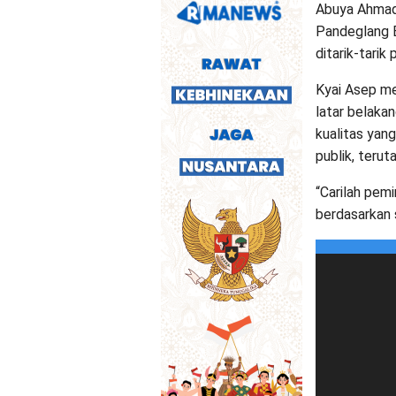
Abuya Ahmad 
Pandeglang B
ditarik-tarik
Kyai Asep me
latar belaka
kualitas yan
publik, teru
“Carilah pemi
berdasarkan s