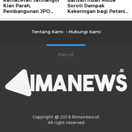
Kemacetan Jatinangor
Barisan Insan Muda
Kian Parah,
Soroti Dampak
Pembangunan JPO
Kekeringan bagi Petani,
Dinilai Jadi Solusi
Kolaborasi Pemerintah
Mendesak
dan Masyarakat Penting
Tentang Kami
Hubungi Kami
Part of
Copyright @ 2018 Rimanews.id.
All right reserved