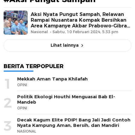
Aksi Nyata Pungut Sampah, Relawan
Rampai Nusantara Kompak Bersihkan
Area Kampanye Akbar Prabowo-Gibran
di GBK
Nasional
Sabtu, 10 Februari 2024, 5:33 pm
Lihat lainnya
BERITA TERPOPULER
1
Mekkah Aman Tanpa Khilafah
OPINI
Politik Ekologi Houthi Menguasai Bab El-
2
Mandeb
OPINI
Decak Kagum Elite PDIP! Bang Jali Jadi Contoh
3
Nyata Kampung Aman, Bersih, dan Mandiri
NASIONAL