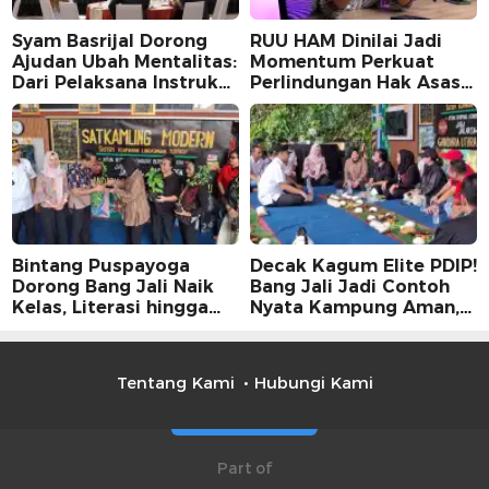
Syam Basrijal Dorong
RUU HAM Dinilai Jadi
Ajudan Ubah Mentalitas:
Momentum Perkuat
Dari Pelaksana Instruksi
Perlindungan Hak Asasi
Jadi Pencipta Nilai
Manusia, Partisipasi
Publik Perlu
Dimaksimalkan
Bintang Puspayoga
Decak Kagum Elite PDIP!
Dorong Bang Jali Naik
Bang Jali Jadi Contoh
Kelas, Literasi hingga
Nyata Kampung Aman,
UMKM Digital Jadi
Bersih, dan Mandiri
Fokus
Tentang Kami
Hubungi Kami
Part of