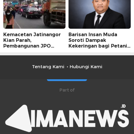
Kemacetan Jatinangor
Barisan Insan Muda
Kian Parah,
Soroti Dampak
Pembangunan JPO
Kekeringan bagi Petani,
Dinilai Jadi Solusi
Kolaborasi Pemerintah
Mendesak
dan Masyarakat Penting
Tentang Kami
Hubungi Kami
Part of