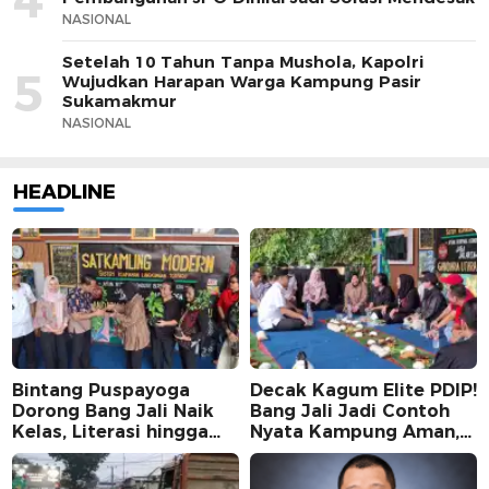
NASIONAL
Setelah 10 Tahun Tanpa Mushola, Kapolri
5
Wujudkan Harapan Warga Kampung Pasir
Sukamakmur
NASIONAL
HEADLINE
Bintang Puspayoga
Decak Kagum Elite PDIP!
Dorong Bang Jali Naik
Bang Jali Jadi Contoh
Kelas, Literasi hingga
Nyata Kampung Aman,
UMKM Digital Jadi
Bersih, dan Mandiri
Fokus