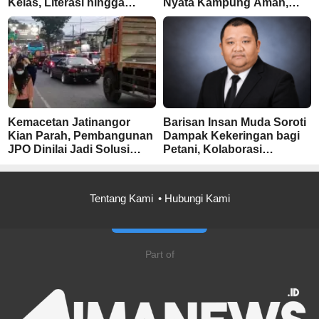
Kelas, Literasi hingga
Nyata Kampung Aman,
UMKM Digital Jadi Fokus
Bersih, dan Mandiri
Kemacetan Jatinangor
Barisan Insan Muda Soroti
Kian Parah, Pembangunan
Dampak Kekeringan bagi
JPO Dinilai Jadi Solusi
Petani, Kolaborasi
Mendesak
Pemerintah dan
Masyarakat Penting
Tentang Kami
Hubungi Kami
Part of