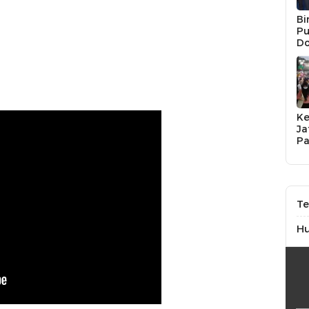
Bi
Pu
Do
Na
Li
UM
Ja
K
Ja
Pa
P
JP
So
Te
H