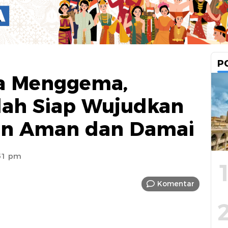
P
a Menggema,
lah Siap Wujudkan
an Aman dan Damai
:51 pm
Komentar