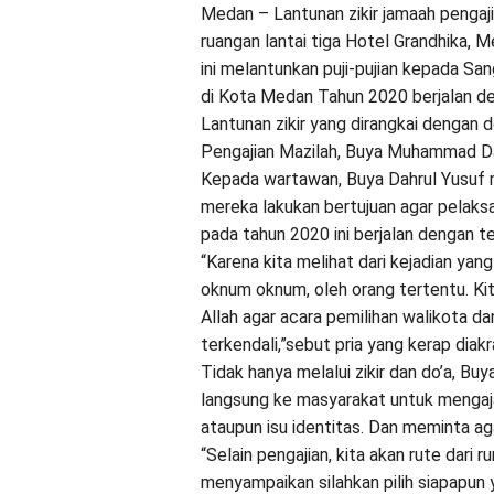
Medan – Lantunan zikir jamaah pengaji
ruangan lantai tiga Hotel Grandhika, 
ini melantunkan puji-pujian kepada S
di Kota Medan Tahun 2020 berjalan d
Lantunan zikir yang dirangkai dengan 
Pengajian Mazilah, Buya Muhammad Da
Kepada wartawan, Buya Dahrul Yusuf m
mereka lakukan bertujuan agar pelaks
pada tahun 2020 ini berjalan dengan te
“Karena kita melihat dari kejadian yang l
oknum oknum, oleh orang tertentu. Ki
Allah agar acara pemilihan walikota da
terkendali,”sebut pria yang kerap diak
Tidak hanya melalui zikir dan do’a, B
langsung ke masyarakat untuk mengaja
ataupun isu identitas. Dan meminta ag
“Selain pengajian, kita akan rute dari 
menyampaikan silahkan pilih siapapun ya