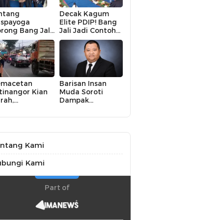
ntang
Decak Kagum
spayoga
Elite PDIP! Bang
rong Bang Jali
Jali Jadi Contoh
ik Kelas,
Nyata Kampung
terasi hingga
Aman, Bersih, dan
KM Digital
Mandiri
di Fokus
emacetan
Barisan Insan
tinangor Kian
Muda Soroti
rah,
Dampak
embangunan
Kekeringan bagi
O Dinilai Jadi
Petani,
lusi Mendesak
Kolaborasi
Pemerintah dan
Masyarakat
ntang Kami
Penting
ubungi Kami
Part of