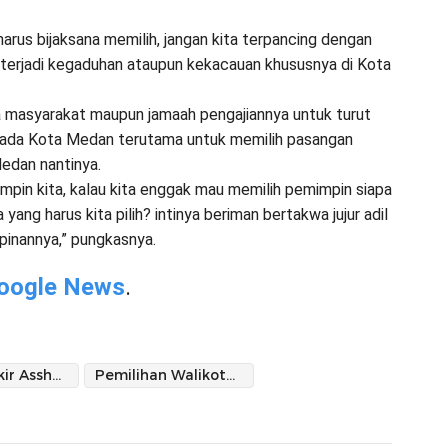
a harus bijaksana memilih, jangan kita terpancing dengan
terjadi kegaduhan ataupun kekacauan khususnya di Kota
 masyarakat maupun jamaah pengajiannya untuk turut
lkada Kota Medan terutama untuk memilih pasangan
Medan nantinya.
mpin kita, kalau kita enggak mau memilih pemimpin siapa
yang harus kita pilih? intinya beriman bertakwa jujur adil
inannya,” pungkasnya.
oogle News
.
Majelis Dzikir Assholah (Mazilah)
Pemilihan Walikota Medan