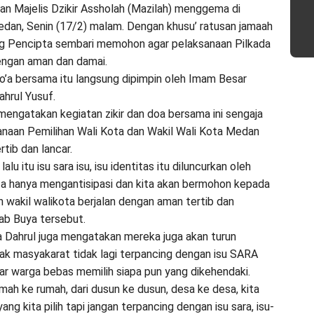
an Majelis Dzikir Assholah (Mazilah) menggema di
Medan, Senin (17/2) malam. Dengan khusu’ ratusan jamaah
ang Pencipta sembari memohon agar pelaksanaan Pilkada
engan aman dan damai.
do’a bersama itu langsung dipimpin oleh Imam Besar
hrul Yusuf.
engatakan kegiatan zikir dan doa bersama ini sengaja
anaan Pemilihan Wali Kota dan Wakil Wali Kota Medan
rtib dan lancar.
alu itu isu sara isu, isu identitas itu diluncurkan oleh
ta hanya mengantisipasi dan kita akan bermohon kepada
n wakil walikota berjalan dengan aman tertib dan
rab Buya tersebut.
uya Dahrul juga mengatakan mereka juga akan turun
k masyakarat tidak lagi terpancing dengan isu SARA
ar warga bebas memilih siapa pun yang dikehendaki.
rumah ke rumah, dari dusun ke dusun, desa ke desa, kita
ng kita pilih tapi jangan terpancing dengan isu sara, isu-