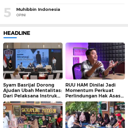
5
Muhibbin Indonesia
OPINI
HEADLINE
Syam Basrijal Dorong
RUU HAM Dinilai Jadi
Ajudan Ubah Mentalitas:
Momentum Perkuat
Dari Pelaksana Instruksi
Perlindungan Hak Asasi
Jadi Pencipta Nilai
Manusia, Partisipasi
Publik Perlu
Dimaksimalkan